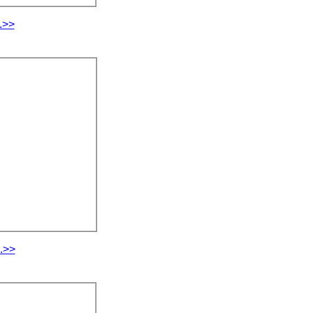
.>>
.>>