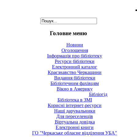
Головне меню
Новини
Оголошення
Інформація про бібліотеку
Ресурси бібліотеки
Електронний каталог
Краєзнавство Черкащини
Видання бібліотеки
Бібліотечним фахівцям
Вікно в Америку
Бібліогід
Бібліотека в ЗМІ
Корисні інтернет-ресурси
Наші дарувальники
Для переселенців
Віртуальна довідка
Електронні книги
ГО "Черкаське обласне відділення УБА"