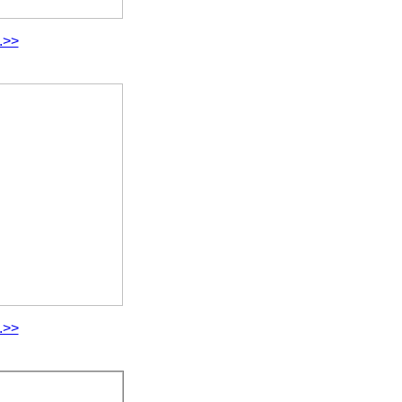
.>>
.>>