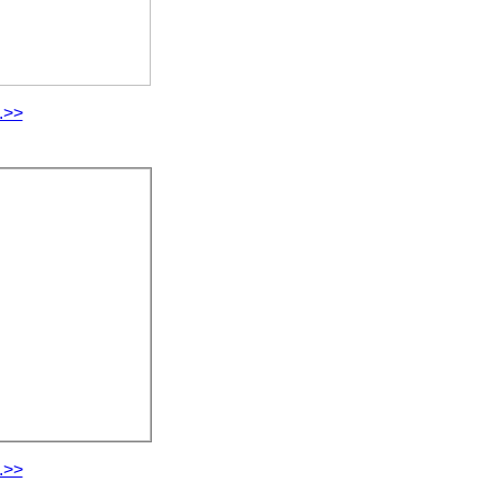
.>>
.>>