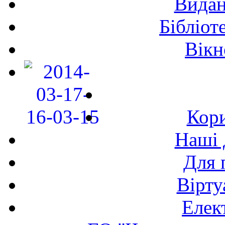
Видан
Бібліот
Вікн
Кори
Наші 
Для 
Вірту
Елек