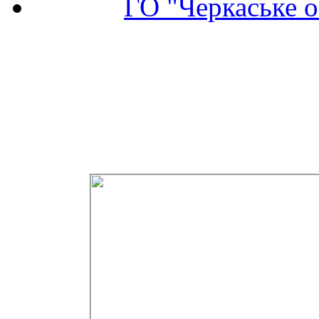
ГО "Черкаське о