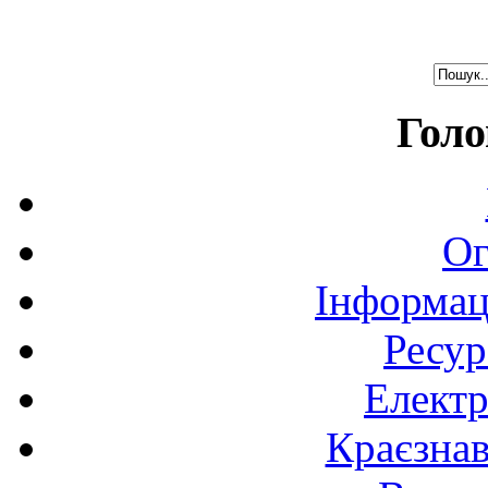
Голо
Ог
Інформац
Ресур
Електр
Краєзна