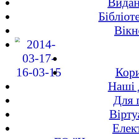
Видан
Бібліот
Вікн
Кори
Наші 
Для 
Вірту
Елек