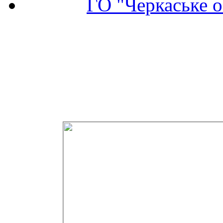
ГО "Черкаське о