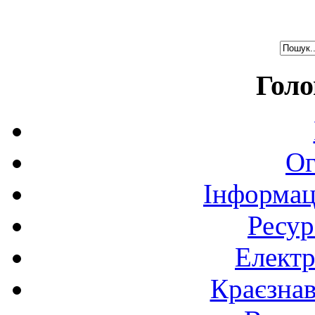
Голо
Ог
Інформац
Ресур
Електр
Краєзна