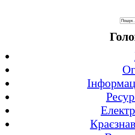
Голо
Ог
Інформац
Ресур
Електр
Краєзна