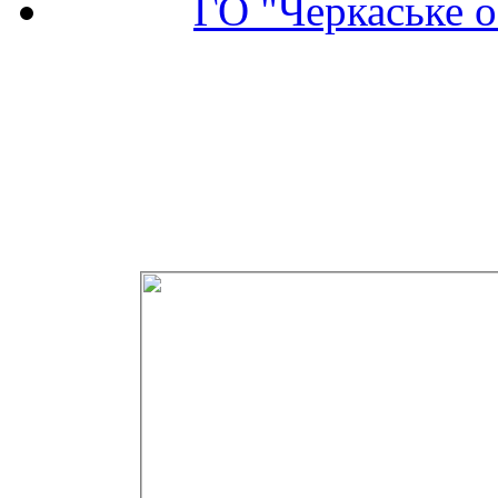
ГО "Черкаське о