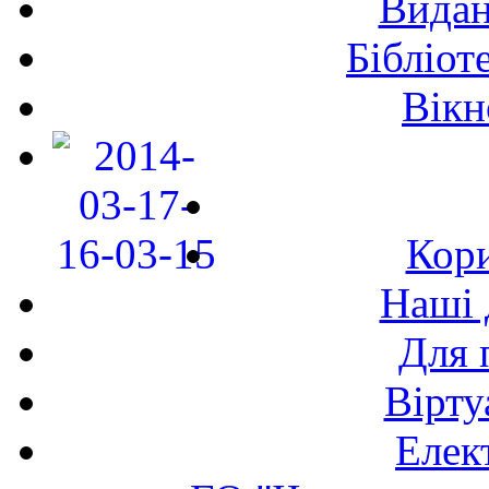
Видан
Бібліот
Вікн
Кори
Наші 
Для 
Вірту
Елек