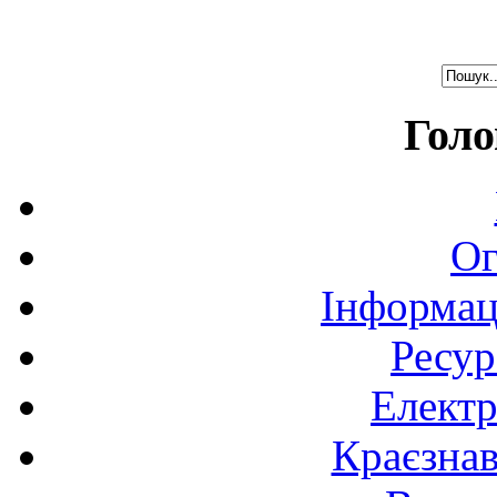
Голо
Ог
Інформац
Ресур
Електр
Краєзна