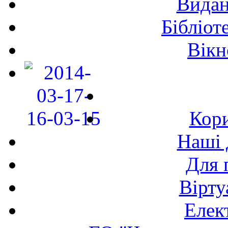
Видан
Бібліот
Вікн
Кори
Наші 
Для 
Вірту
Елек