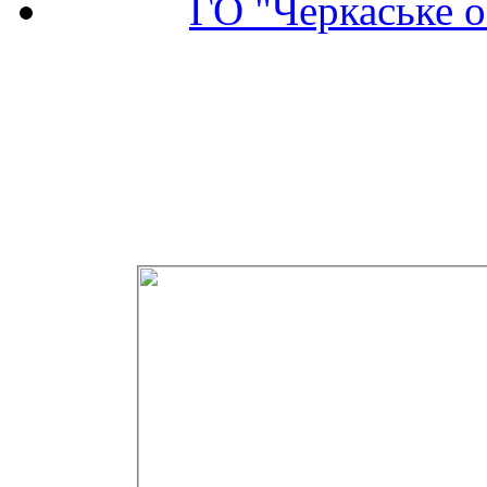
ГО "Черкаське о