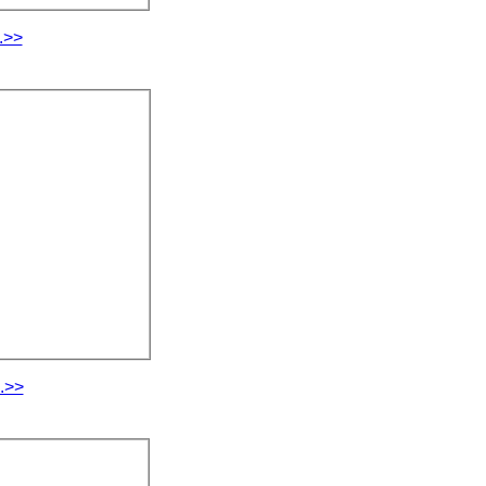
.>>
.>>