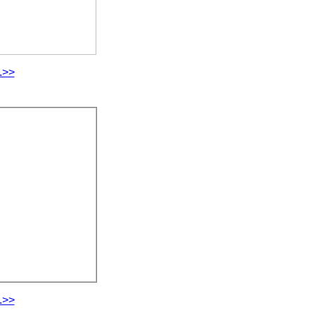
.>>
.>>