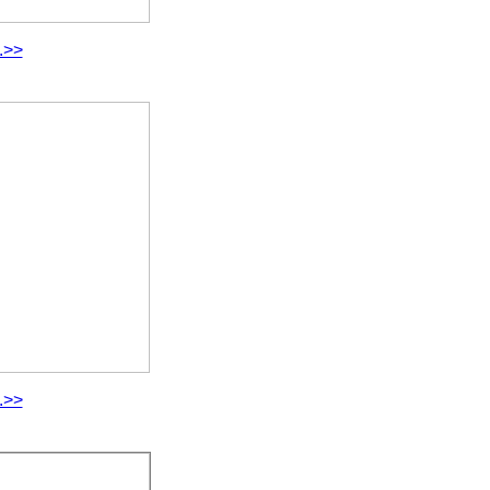
.>>
.>>