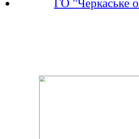
ГО "Черкаське о