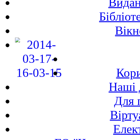
Видан
Бібліот
Вікн
Кори
Наші 
Для 
Вірту
Елек