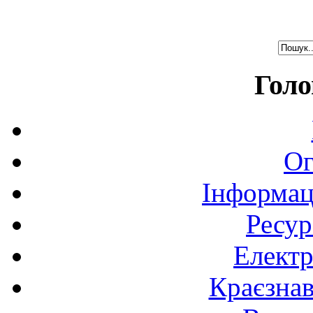
Голо
Ог
Інформац
Ресур
Електр
Краєзна