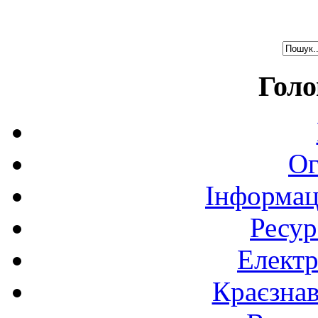
Голо
Ог
Інформац
Ресур
Електр
Краєзна