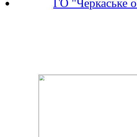
ГО "Черкаське о