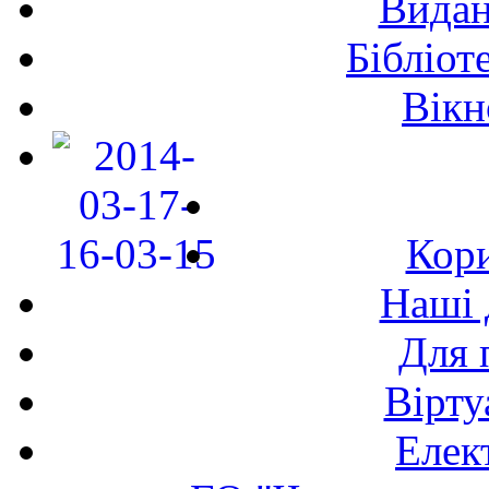
Видан
Бібліот
Вікн
Кори
Наші 
Для 
Вірту
Елек