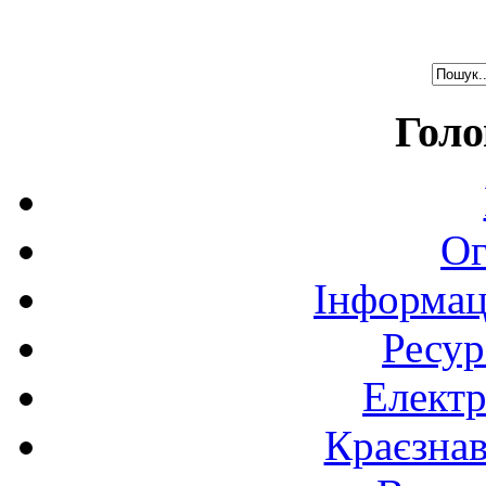
Голо
Ог
Інформац
Ресур
Електр
Краєзна