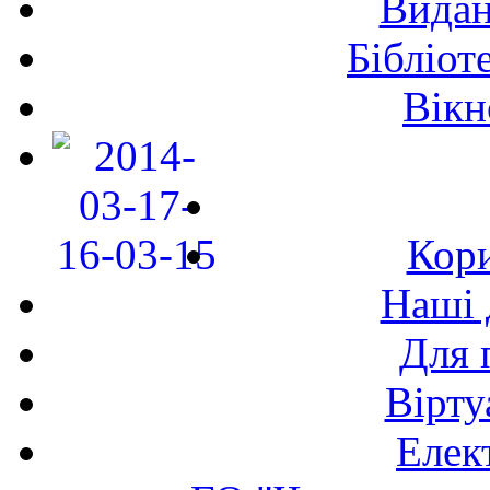
Видан
Бібліот
Вікн
Кори
Наші 
Для 
Вірту
Елек