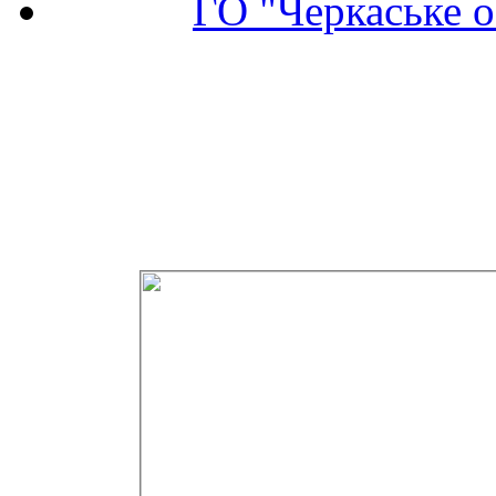
ГО "Черкаське о