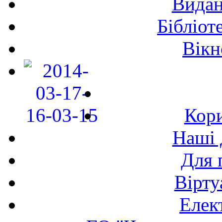
Видан
Бібліот
Вікн
Кори
Наші 
Для 
Вірту
Елек