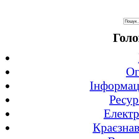
Голо
Ог
Інформац
Ресур
Електр
Краєзна