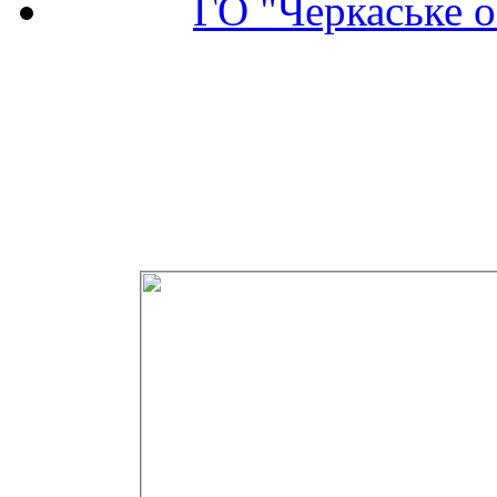
ГО "Черкаське о