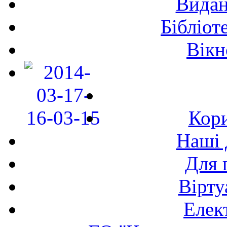
Видан
Бібліот
Вікн
Кори
Наші 
Для 
Вірту
Елек