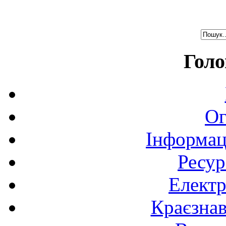
Голо
Ог
Інформац
Ресур
Електр
Краєзна