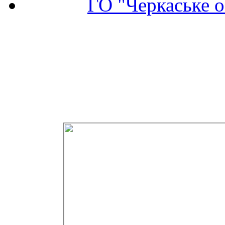
ГО "Черкаське о