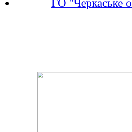
ГО "Черкаське о