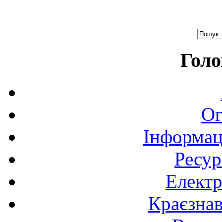
Голо
Ог
Інформац
Ресур
Електр
Краєзна