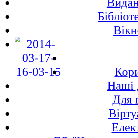
Видан
Бібліот
Вікн
Кори
Наші 
Для 
Вірту
Елек