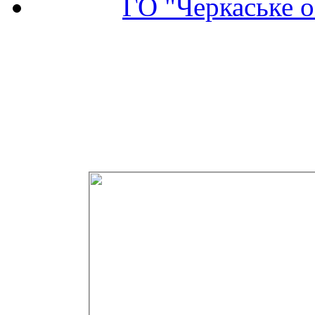
ГО "Черкаське о