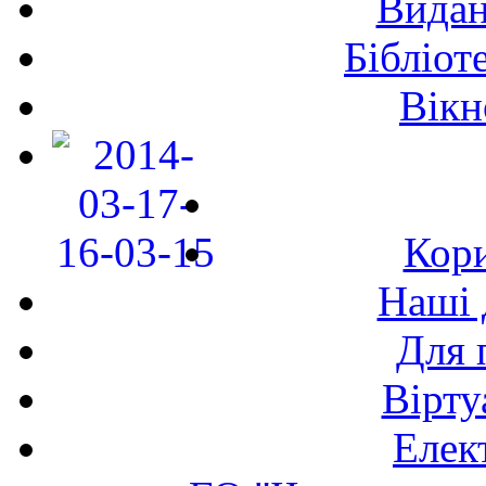
Видан
Бібліот
Вікн
Кори
Наші 
Для 
Вірту
Елек