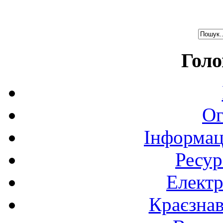
Голо
Ог
Інформац
Ресур
Електр
Краєзна