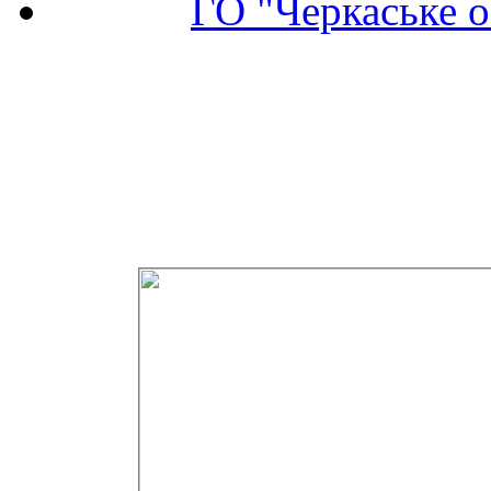
ГО "Черкаське о