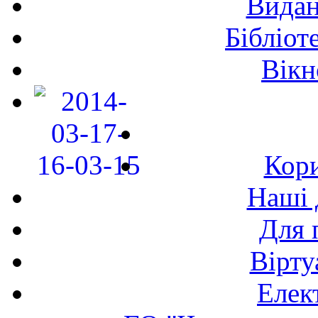
Видан
Бібліот
Вікн
Кори
Наші 
Для 
Вірту
Елек