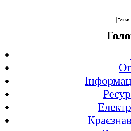
Голо
Ог
Інформац
Ресур
Електр
Краєзна