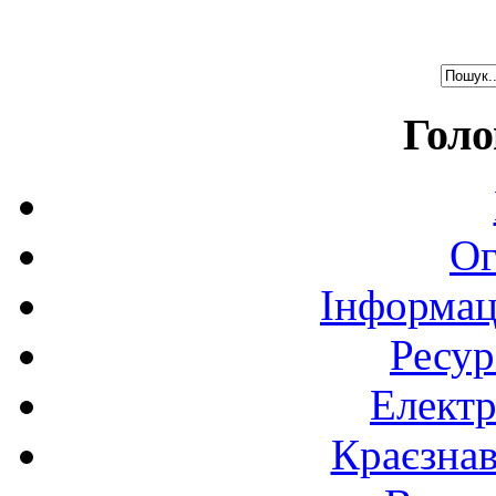
Голо
Ог
Інформац
Ресур
Електр
Краєзна