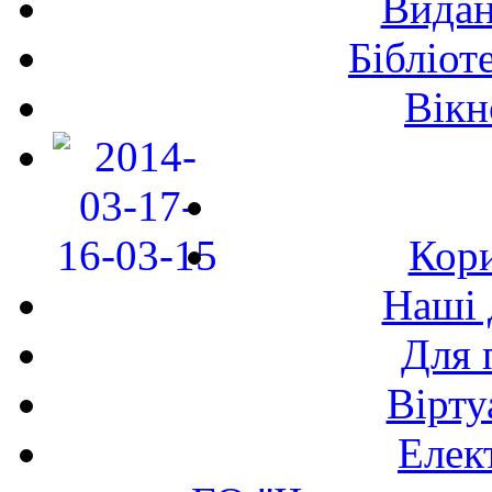
Видан
Бібліот
Вікн
Кори
Наші 
Для 
Вірту
Елек