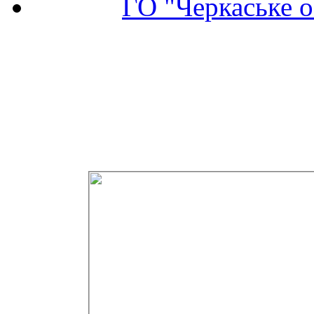
ГО "Черкаське о