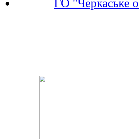
ГО "Черкаське о