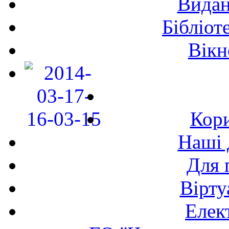
Видан
Бібліот
Вікн
Кори
Наші 
Для 
Вірту
Елек