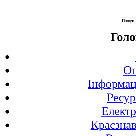
Голо
Ог
Інформац
Ресур
Електр
Краєзна