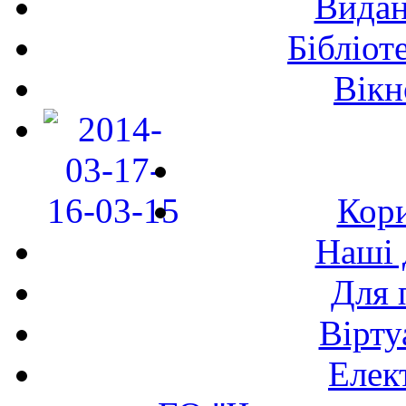
Видан
Бібліот
Вікн
Кори
Наші 
Для 
Вірту
Елек