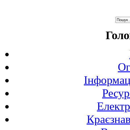
Голо
Ог
Інформац
Ресур
Електр
Краєзна