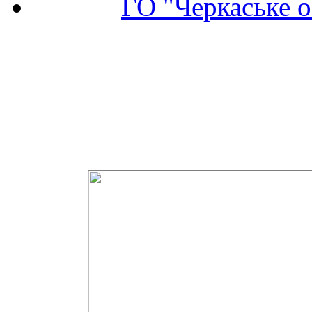
ГО "Черкаське о