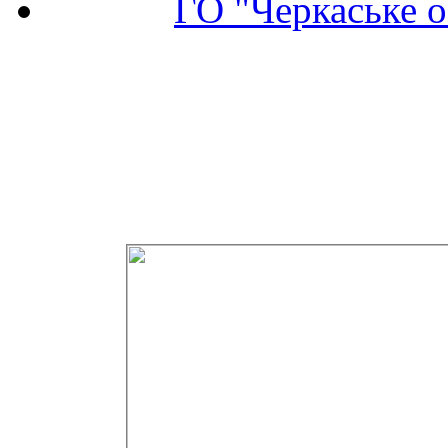
ГО "Черкаське о