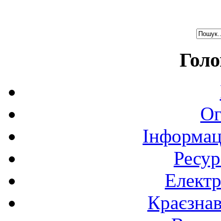
Голо
Ог
Інформац
Ресур
Електр
Краєзна