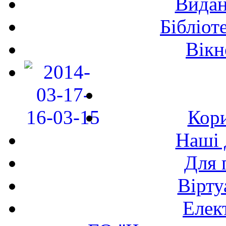
Видан
Бібліот
Вікн
Кори
Наші 
Для 
Вірту
Елек