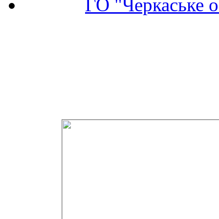
ГО "Черкаське о