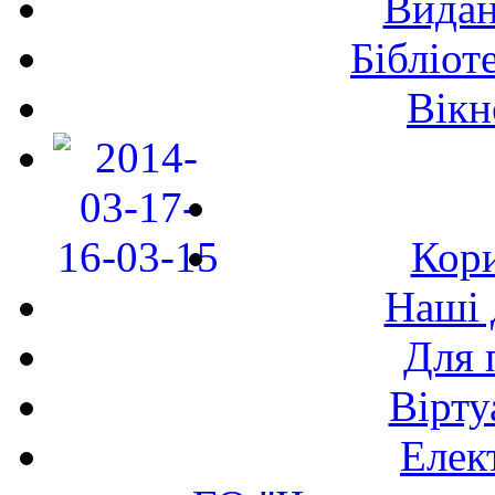
Видан
Бібліот
Вікн
Кори
Наші 
Для 
Вірту
Елек