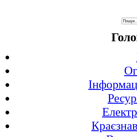
Голо
Ог
Інформац
Ресур
Електр
Краєзна