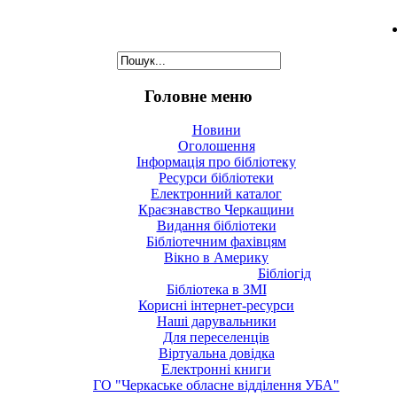
Головне меню
Новини
Оголошення
Інформація про бібліотеку
Ресурси бібліотеки
Електронний каталог
Краєзнавство Черкащини
Видання бібліотеки
Бібліотечним фахівцям
Вікно в Америку
Бібліогід
Бібліотека в ЗМІ
Корисні інтернет-ресурси
Наші дарувальники
Для переселенців
Віртуальна довідка
Електронні книги
ГО "Черкаське обласне відділення УБА"