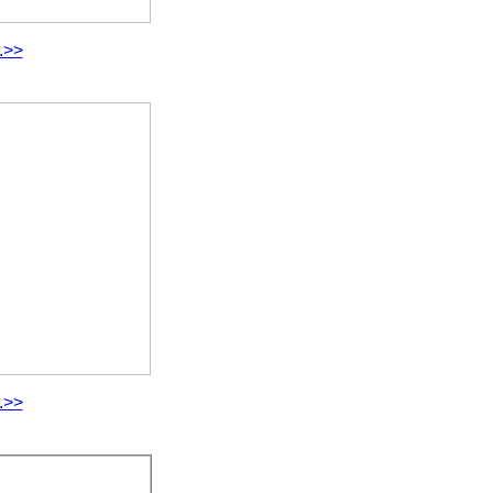
.>>
.>>