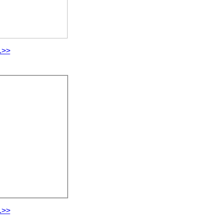
.>>
.>>