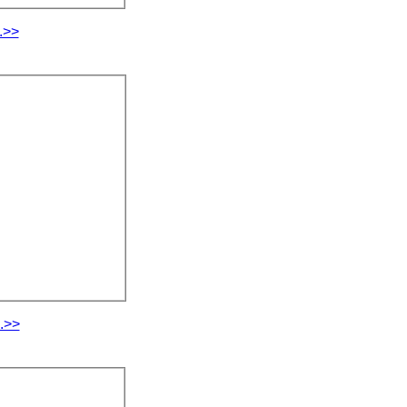
.>>
.>>