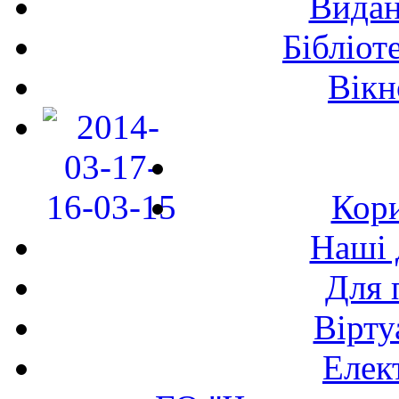
Видан
Бібліот
Вікн
Кори
Наші 
Для 
Вірту
Елек