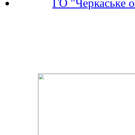
ГО "Черкаське о