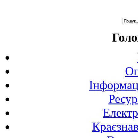
Голо
Ог
Інформац
Ресур
Електр
Краєзна