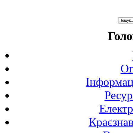
Голо
Ог
Інформац
Ресур
Електр
Краєзна