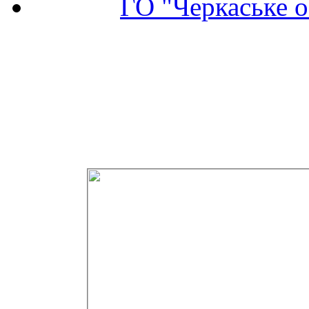
ГО "Черкаське о