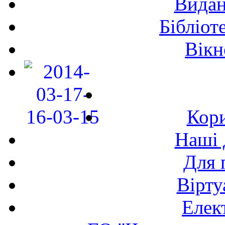
Видан
Бібліот
Вікн
Кори
Наші 
Для 
Вірту
Елек