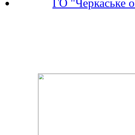
ГО "Черкаське о