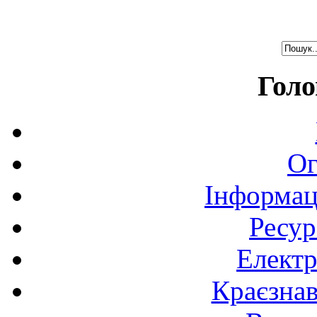
Голо
Ог
Інформац
Ресур
Електр
Краєзна