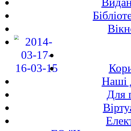
Видан
Бібліот
Вікн
Кори
Наші 
Для 
Вірту
Елек