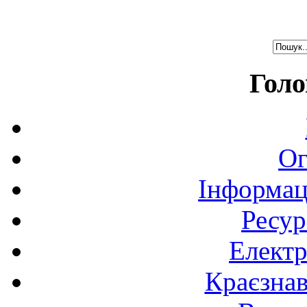
Голо
Ог
Інформац
Ресур
Електр
Краєзна