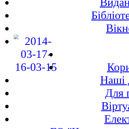
Видан
Бібліот
Вікн
Кори
Наші 
Для 
Вірту
Елек