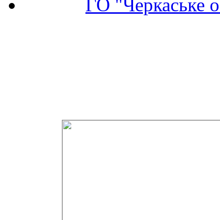
ГО "Черкаське о