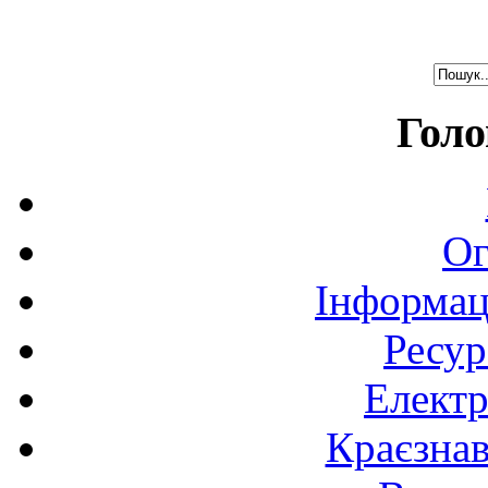
Голо
Ог
Інформац
Ресур
Електр
Краєзна