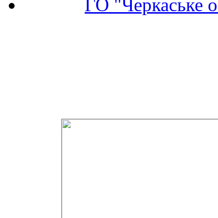
ГО "Черкаське о