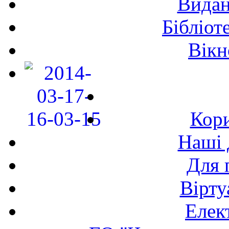
Видан
Бібліот
Вікн
Кори
Наші 
Для 
Вірту
Елек