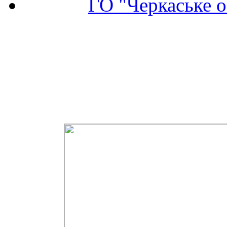
ГО "Черкаське о