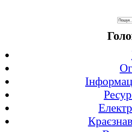
Голо
Ог
Інформац
Ресур
Електр
Краєзна