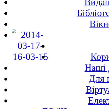
Видан
Бібліот
Вікн
Кори
Наші 
Для 
Вірту
Елек