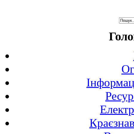
Голо
Ог
Інформац
Ресур
Електр
Краєзна