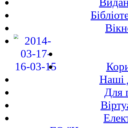
Видан
Бібліот
Вікн
Кори
Наші 
Для 
Вірту
Елек