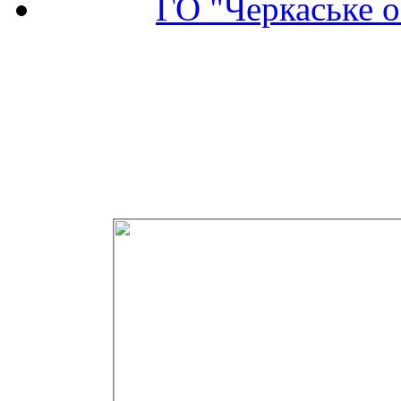
ГО "Черкаське о