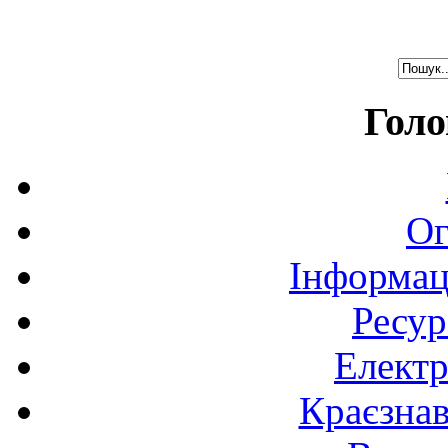
Голо
Ог
Інформац
Ресур
Електр
Краєзна