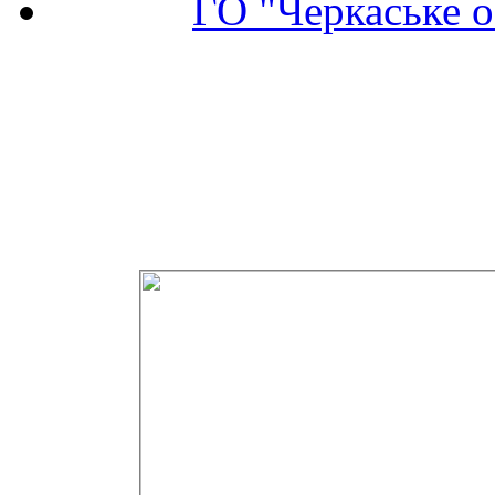
ГО "Черкаське о