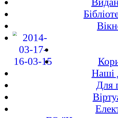
Видан
Бібліот
Вікн
Кори
Наші 
Для 
Вірту
Елек