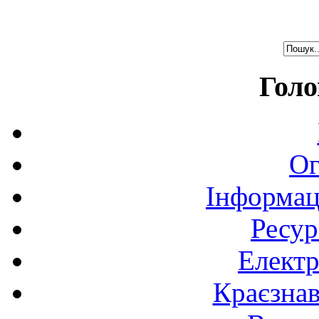
Голо
Ог
Інформац
Ресур
Електр
Краєзна