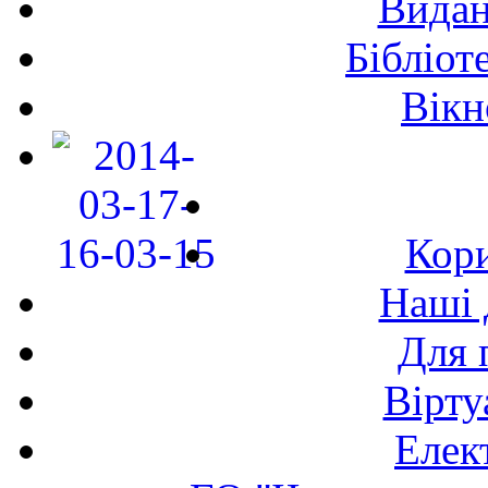
Видан
Бібліот
Вікн
Кори
Наші 
Для 
Вірту
Елек