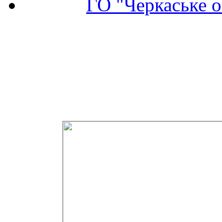
ГО "Черкаське о