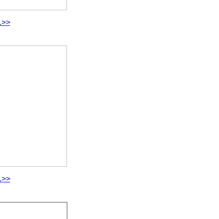
.>>
.>>