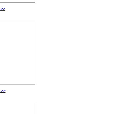
.>>
.>>