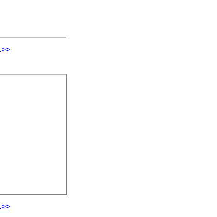
.>>
.>>