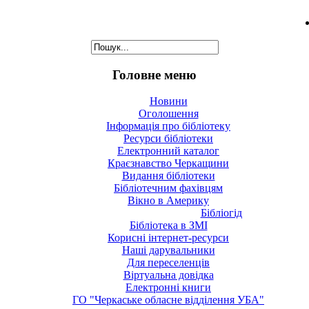
Головне меню
Новини
Оголошення
Інформація про бібліотеку
Ресурси бібліотеки
Електронний каталог
Краєзнавство Черкащини
Видання бібліотеки
Бібліотечним фахівцям
Вікно в Америку
Бібліогід
Бібліотека в ЗМІ
Корисні інтернет-ресурси
Наші дарувальники
Для переселенців
Віртуальна довідка
Електронні книги
ГО "Черкаське обласне відділення УБА"