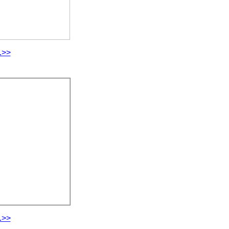
.>>
.>>