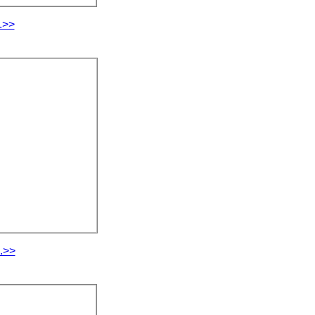
.>>
.>>