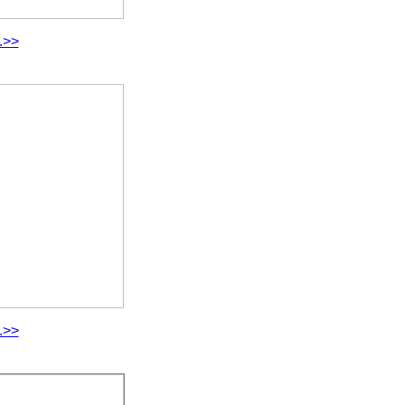
.>>
.>>