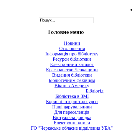
Головне меню
Новини
Оголошення
Інформація про бібліотеку
Ресурси бібліотеки
Електронний каталог
Краєзнавство Черкащини
Видання бібліотеки
Бібліотечним фахівцям
Вікно в Америку
Бібліогід
Бібліотека в ЗМІ
Корисні інтернет-ресурси
Наші дарувальники
Для переселенців
Віртуальна довідка
Електронні книги
ГО "Черкаське обласне відділення УБА"