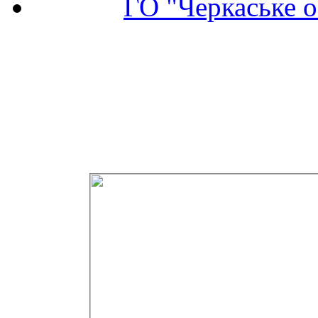
ГО "Черкаське о