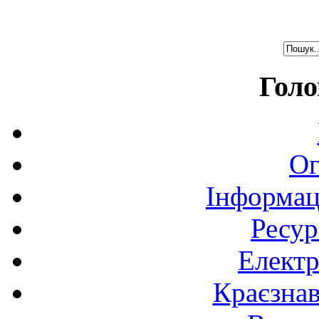
Голо
Ог
Інформац
Ресур
Електр
Краєзна