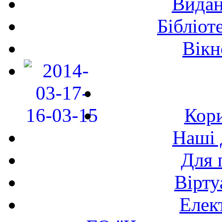
Видан
Бібліот
Вікн
Кори
Наші 
Для 
Вірту
Елек