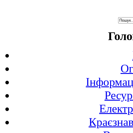
Голо
Ог
Інформац
Ресур
Електр
Краєзна