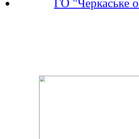
ГО "Черкаське о