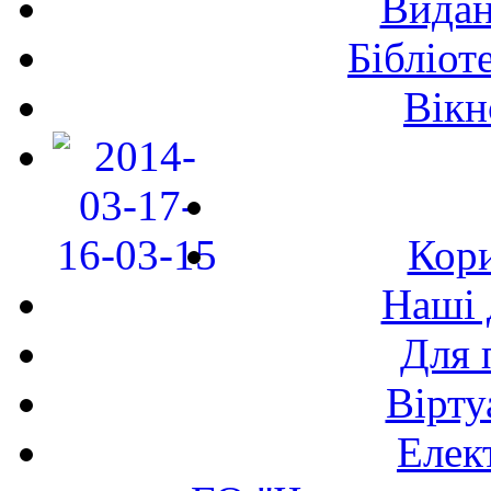
Видан
Бібліот
Вікн
Кори
Наші 
Для 
Вірту
Елек