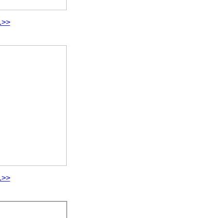
.>>
.>>