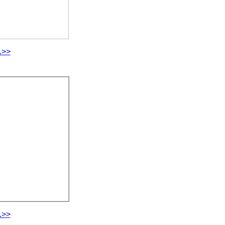
.>>
.>>