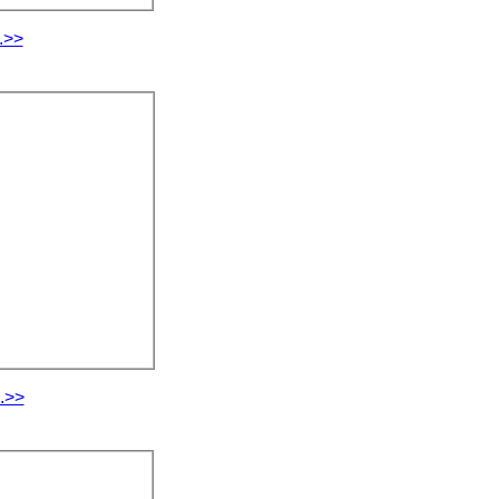
.>>
.>>