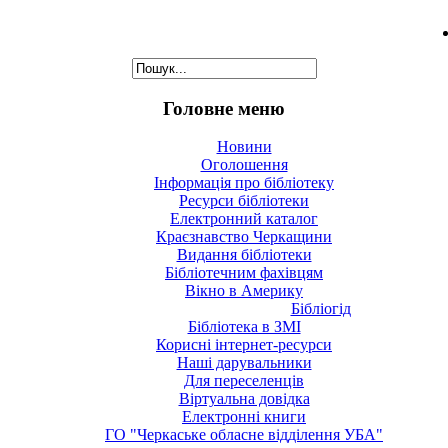
Головне меню
Новини
Оголошення
Інформація про бібліотеку
Ресурси бібліотеки
Електронний каталог
Краєзнавство Черкащини
Видання бібліотеки
Бібліотечним фахівцям
Вікно в Америку
Бібліогід
Бібліотека в ЗМІ
Корисні інтернет-ресурси
Наші дарувальники
Для переселенців
Віртуальна довідка
Електронні книги
ГО "Черкаське обласне відділення УБА"