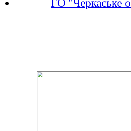
ГО "Черкаське о