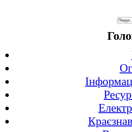
Голо
Ог
Інформац
Ресур
Електр
Краєзна