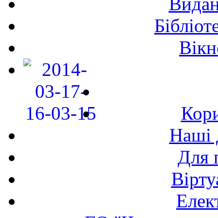
Видан
Бібліот
Вікн
Кори
Наші 
Для 
Вірту
Елек