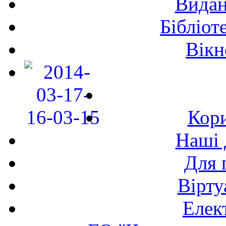
Видан
Бібліот
Вікн
Кори
Наші 
Для 
Вірту
Елек