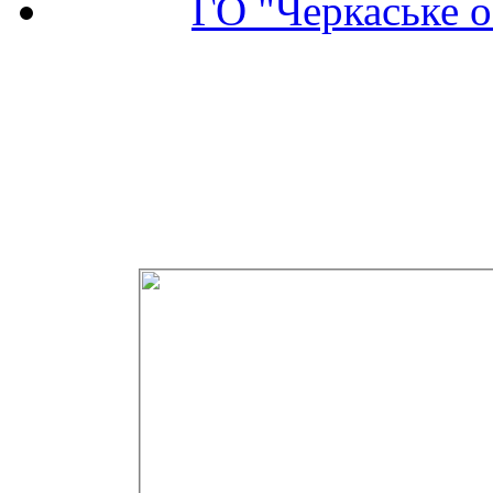
ГО "Черкаське о