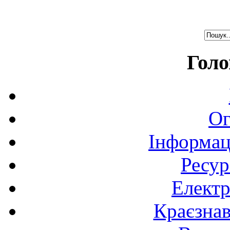
Голо
Ог
Інформац
Ресур
Електр
Краєзна